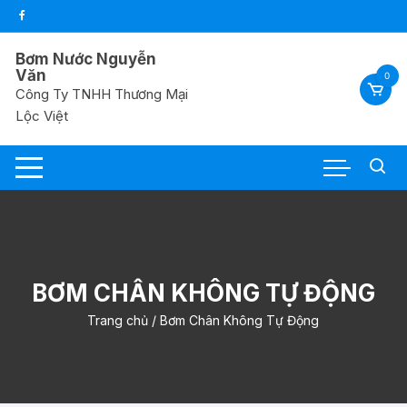
Chuyển
tới
nội
Bơm Nước Nguyễn
dung
Văn
0
Công Ty TNHH Thương Mại
Lộc Việt
BƠM CHÂN KHÔNG TỰ ĐỘNG
Trang chủ
/ Bơm Chân Không Tự Động