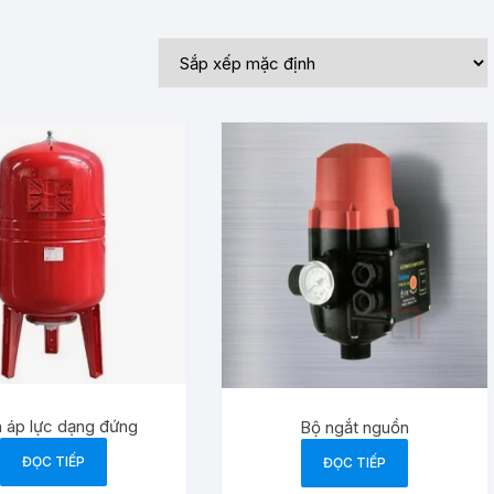
Bơm Ly Tâm
Bơm Nước Thải
Bơm Phòng Cháy – Chữa Cháy
Bơm Dầu Jet
Bơm Tăng Áp
Bơm Trục Đứng
h áp lực dạng đứng
Bộ ngắt nguồn
ĐỌC TIẾP
ĐỌC TIẾP