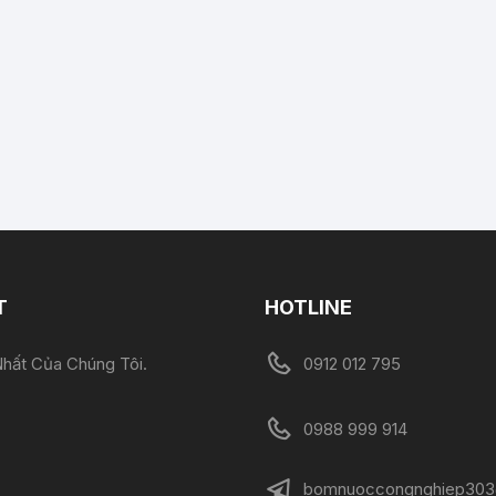
T
HOTLINE
hất Của Chúng Tôi.
0912 012 795
0988 999 914
bomnuoccongnghiep303