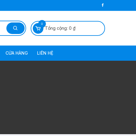
0
Tổng cộng:
0
₫
CỬA HÀNG
LIÊN HỆ
 Dầu Diezel