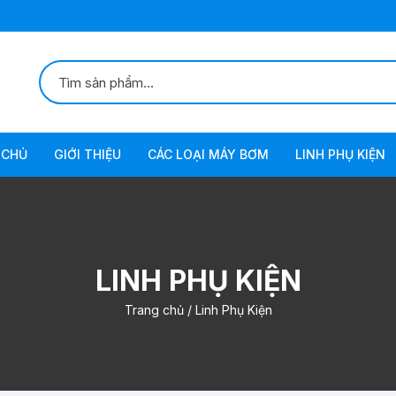
 CHỦ
GIỚI THIỆU
CÁC LOẠI MÁY BƠM
LINH PHỤ KIỆN
Bơm Chân Không
Bơm Chân Không Tự Động
LINH PHỤ KIỆN
Bơm Xăng-Diezel
Bơm
Trang chủ
/ Linh Phụ Kiện
Bơm Dầu Inox
Bơm Lưu Lượng Lớn