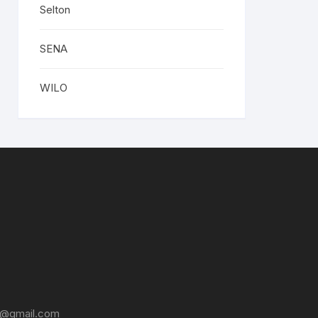
Selton
SENA
WILO
@gmail.com