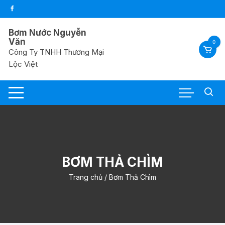
Chuyển
tới
nội
Bơm Nước Nguyễn
dung
Văn
0
Công Ty TNHH Thương Mại
Lộc Việt
BƠM THẢ CHÌM
Trang chủ
/ Bơm Thả Chìm