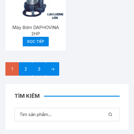
Máy Bơm DAPHOVINA
2HP
ĐỌC TIẾP
1
2
3
→
TÌM KIẾM