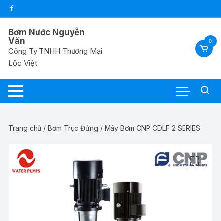
Chuyển
tới
nội
Bơm Nước Nguyễn
dung
Văn
0
Công Ty TNHH Thương Mại
Lộc Việt
Trang chủ
/
Bơm Trục Đứng
/ Máy Bơm CNP CDLF 2 SERIES