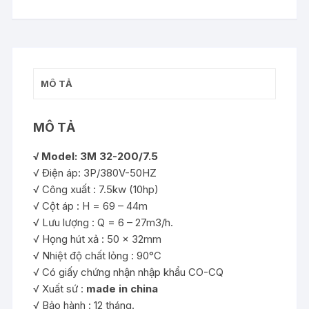
MÔ TẢ
MÔ TẢ
√ Model: 3M 32-200/7.5
√ Điện áp: 3P/380V-50HZ
√ Công xuất : 7.5kw (10hp)
√ Cột áp : H = 69 – 44m
√ Lưu lượng : Q = 6 – 27m3/h.
√ Họng hút xả : 50 x 32mm
√ Nhiệt độ chất lỏng : 90°C
√ Có giấy chứng nhận nhập khẩu CO-CQ
√ Xuất sứ :
made in china
√ Bảo hành : 12 tháng.