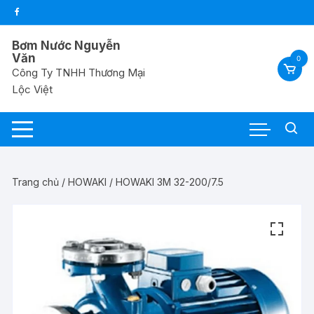
Chuyển
tới
nội
Bơm Nước Nguyễn
dung
Văn
0
Công Ty TNHH Thương Mại
Lộc Việt
Trang chủ
/
HOWAKI
/ HOWAKI 3M 32-200/7.5