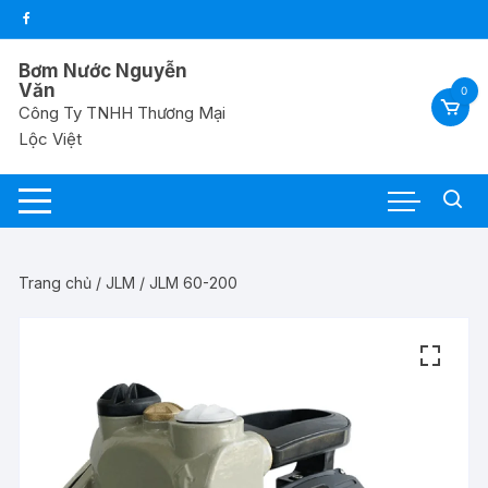
Chuyển
tới
nội
Bơm Nước Nguyễn
dung
Văn
0
Công Ty TNHH Thương Mại
Lộc Việt
Trang chủ
/
JLM
/ JLM 60-200