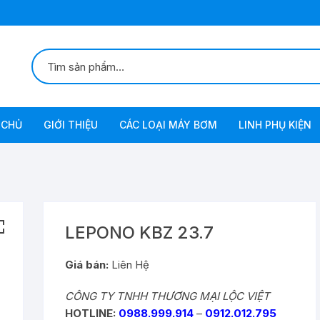
 CHỦ
GIỚI THIỆU
CÁC LOẠI MÁY BƠM
LINH PHỤ KIỆN
Bơm Chân Không
Bơm Chân Không Tự Động
Bơm Xăng-Diezel
Bơm
LEPONO KBZ 23.7
Bơm Dầu Inox
Giá bán:
Liên Hệ
CÔNG TY TNHH THƯƠNG MẠI LỘC VIỆT
Bơm Lưu Lượng Lớn
HOTLINE:
0988.999.914
–
0912.012.795