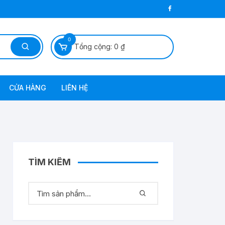
0
Tổng cộng:
0
₫
CỬA HÀNG
LIÊN HỆ
 Dầu Diezel
TÌM KIẾM