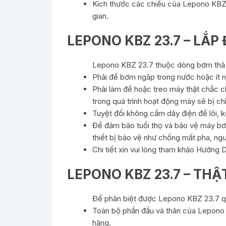
Kích thước các chiều của Lepono KBZ 
gian.
LEPONO KBZ 23.7 – LẮP
Lepono KBZ 23.7 thuộc dòng bơm thả ch
Phải để bơm ngâp trong nước hoặc ít 
Phải làm đế hoặc treo máy thật chắc c
trong quá trình hoạt động máy sẽ bị c
Tuyệt đối không cầm dây điện để lôi, 
Để đảm bảo tuổi thọ và bảo vệ máy bơm
thiết bị bảo vệ như chống mất pha, ng
Chi tiết xin vui lòng tham khảo Hướng
LEPONO KBZ 23.7 – THẬ
Để phân biệt được Lepono KBZ 23.7 qu
Toàn bộ phần đầu và thân của Lepono 
hãng.