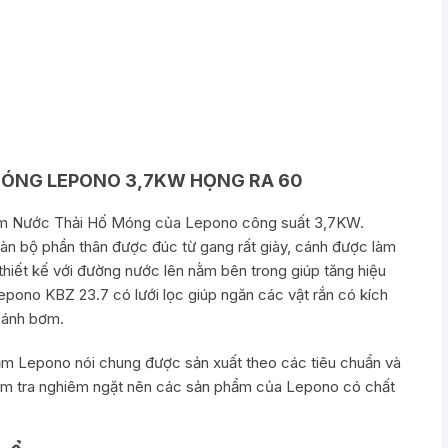
MÓNG LEPONO 3,7KW HỌNG RA 60
ơm Nước Thải Hố Móng của Lepono công suất 3,7KW.
àn bộ phần thân được đúc từ gang rất giày, cánh được làm
hiết kế với đường nước lên nằm bên trong giúp tăng hiệu
epono KBZ 23.7 có lưới lọc giúp ngăn các vật rắn có kích
cánh bơm.
ẩm Lepono nói chung được sản xuất theo các tiêu chuẩn và
 kiểm tra nghiêm ngặt nên các sản phẩm của Lepono có chất