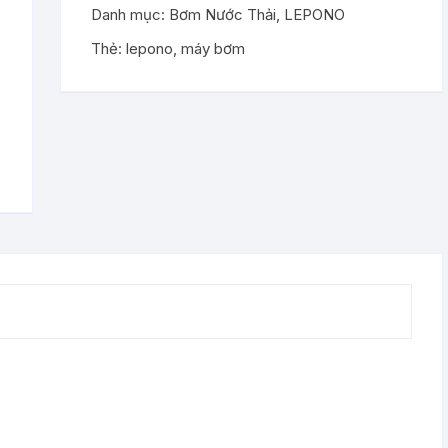
Danh mục:
Bơm Nước Thải
,
LEPONO
Bơm Ly Tâm
Thẻ:
lepono
,
máy bơm
Bơm Nước Thải
Bơm Phòng Cháy – Chữa Cháy
Bơm Dầu Jet
Bơm Tăng Áp
Bơm Trục Đứng