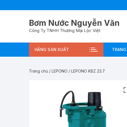
Chuyển
tới
nội
Bơm Nước Nguyễn Văn
dung
Công Ty TNHH Thương Mại Lộc Việt
HÃNG SẢN XUẤT
TRANG
Trang chủ
/
LEPONO
/ LEPONO KBZ 23.7