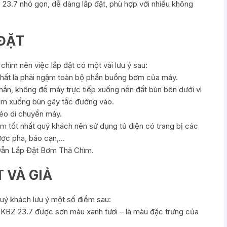
23.7 nhỏ gọn, dễ dàng lắp đặt, phù hợp với nhiều không
 ĐẶT
ìm nên việc lắp đặt có một vài lưu ý sau:
nhất là phải ngậm toàn bộ phần buồng bơm của máy.
hắn, không để máy trực tiếp xuống nền đất bùn bên dưới vì
hìm xuống bùn gây tắc đường vào.
kéo di chuyển máy.
 tốt nhất quý khách nên sử dụng tủ điện có trang bị các
ược pha, báo cạn,…
 Dẫn Lắp Đặt Bơm Thả Chìm.
T VÀ GIẢ
ý khách lưu ý một số điểm sau:
KBZ 23.7 được sơn màu xanh tươi – là màu đặc trưng của