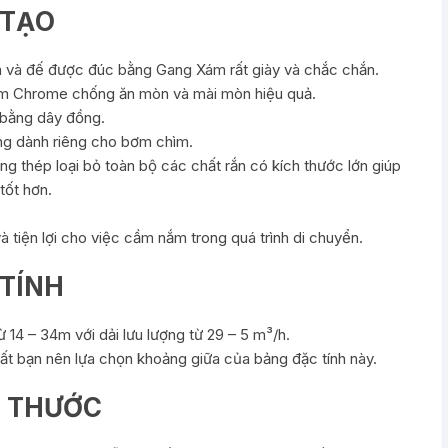
 TẠO
m và đế được đúc bằng Gang Xám rất giày và chắc chắn.
m Chrome chống ăn mòn và mài mòn hiệu quả.
bằng dây đồng.
ng dành riêng cho bơm chìm.
ng thép loại bỏ toàn bộ các chất rắn có kích thước lớn giúp
ốt hơn.
tiện lợi cho việc cầm nắm trong quá trình di chuyển.
 TÍNH
 14 – 34m với dải lưu lượng từ 29 – 5 m³/h.
ất bạn nên lựa chọn khoảng giữa của bảng đặc tính này.
H THƯỚC