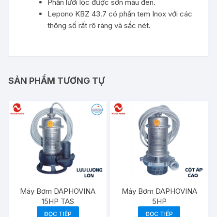
Phần lưới lọc được sơn màu đen.
Lepono KBZ 43.7 có phần tem Inox với các
thông số rất rõ ràng và sắc nét.
SẢN PHẨM TƯƠNG TỰ
Máy Bơm DAPHOVINA
Máy Bơm DAPHOVINA
15HP TAS
5HP
ĐỌC TIẾP
ĐỌC TIẾP