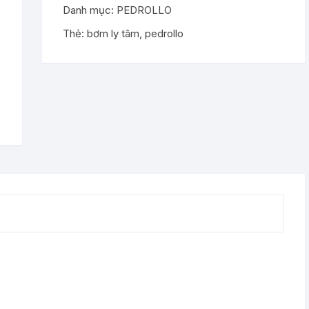
Danh mục:
PEDROLLO
Bơm Ly Tâm
Thẻ:
bơm ly tâm
,
pedrollo
Bơm Nước Thải
Bơm Phòng Cháy – Chữa Cháy
Bơm Dầu Jet
Bơm Tăng Áp
Bơm Trục Đứng