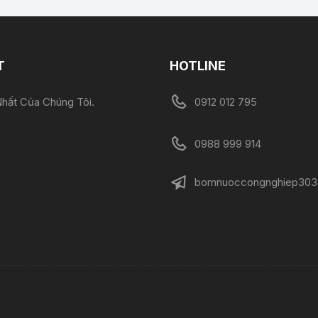
T
HOTLINE
hất Của Chúng Tôi.
0912 012 795
0988 999 914
bomnuoccongnghiep303