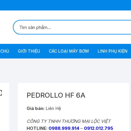
 CHỦ
GIỚI THIỆU
CÁC LOẠI MÁY BƠM
LINH PHỤ KIỆN
Bơm Chân Không
Bơm Chân Không Tự Động
Bơm Xăng-Diezel
Bơm
PEDROLLO HF 6A
Bơm Dầu Inox
Giá bán:
Liên Hệ
CÔNG TY TNHH THƯƠNG MẠI LỘC VIỆT
Bơm Lưu Lượng Lớn
HOTLINE:
0988.999.914
–
0912.012.795