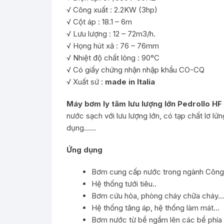
√ Công xuất : 2.2KW (3hp)
√ Cột áp : 18.1 – 6m
√ Lưu lượng : 12 – 72m3/h.
√ Họng hút xả : 76 – 76mm
√ Nhiệt độ chất lỏng : 90°C
√ Có giấy chứng nhận nhập khẩu CO-CQ
√ Xuất sứ :
made in Italia
Máy bơm ly tâm lưu lượng lớn Pedrollo HF
nước sạch với lưu lượng lớn, có tạp chất lơ l
dụng……
Ứng dụng
Bơm cung cấp nước trong ngành Công
Hệ thống tưới tiêu..
Bơm cứu hỏa, phòng cháy chữa cháy…
Hệ thống tăng áp, hệ thống làm mát…
Bơm nước từ bề ngầm lên các bể phía 