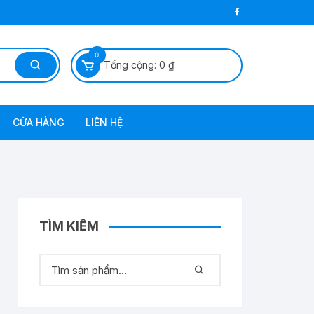
0
Tổng cộng:
0
₫
CỬA HÀNG
LIÊN HỆ
 Dầu Diezel
TÌM KIẾM