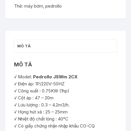
Thẻ:
máy bơm
,
pedrollo
MÔ TẢ
MÔ TẢ
√ Model:
Pedrollo JSWm 2CX
√ Điện áp: 1P/220V-50HZ
√ Công xuất : 0.75KW (1hp)
√ Cột áp : 47 – 20m
√ Lưu lượng : 0.3 – 4.2m3/h.
√ Họng hút xả : 25 – 25mm
√ Nhiệt độ chất lỏng : 40°C
√ Có giấy chứng nhận nhập khẩu CO-CQ