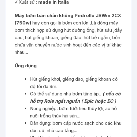
√ Xuất sứ :
made in Italia
Máy bơm bán chân không Pedrollo JSWm 2CX
(750w)
hay còn gọi là bơm con lơn ,Là dòng máy
bơm thích hợp sử dụng hút đường ống, hút sâu ,đẩy
cao, hút giếng khoan, giếng đào, hút bể ngầm, bồn
chứa vận chuyển nước sinh hoạt đến các vị trí khác
nhau…
Ứng dụng
Hút giếng khơi, giếng đào, giếng khoan có
độ tối đa 9m.
Có thể sử dụng như bơm tăng áp..
( nếu có
hỗ trợ Role ngắt nguồn ( Epic hoặc EC )
Nông nghiệp: bơm tưới tiêu thủy lợi, ao hồ
nuôi trồng thủy hải sản…
Dân dụng: bơm cấp nước sạch cho các khu
dân cư, nhà cao tầng…