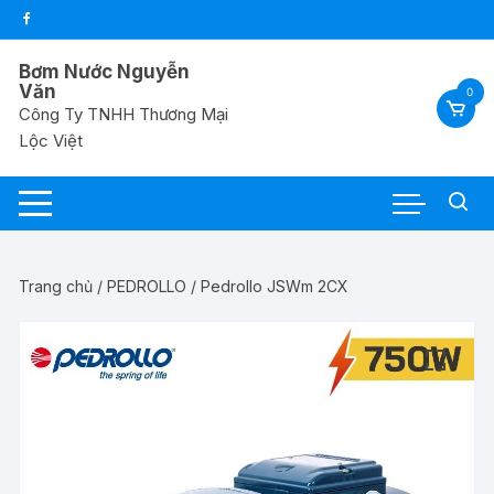
Chuyển
tới
nội
Bơm Nước Nguyễn
dung
Văn
0
Công Ty TNHH Thương Mại
Lộc Việt
Trang chủ
/
PEDROLLO
/ Pedrollo JSWm 2CX