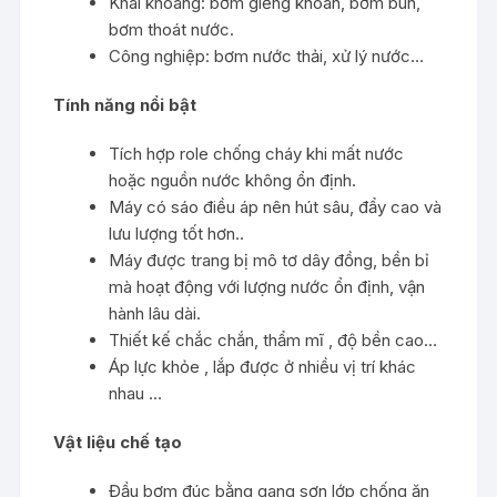
Khai khoáng: bơm giếng khoan, bơm bùn,
bơm thoát nước.
Công nghiệp: bơm nước thải, xử lý nước…
Tính năng nổi bật
Tích hợp role chống cháy khi mất nước
hoặc nguồn nước không ổn định.
Máy có sáo điều áp nên hút sâu, đẩy cao và
lưu lượng tốt hơn..
Máy được trang bị mô tơ dây đồng, bền bỉ
mà hoạt động với lượng nước ổn định, vận
hành lâu dài.
Thiết kế chắc chắn, thẩm mĩ , độ bền cao…
Áp lực khỏe , lắp được ở nhiều vị trí khác
nhau …
Vật liệu chế tạo
Đầu bơm đúc bằng gang sơn lớp chống ăn