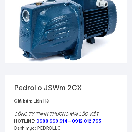
Pedrollo JSWm 2CX
Giá bán:
Liên Hệ
CÔNG TY TNHH THƯƠNG MẠI LỘC VIỆT
HOTLINE:
0988.999.914
–
0912.012.795
Danh mục:
PEDROLLO