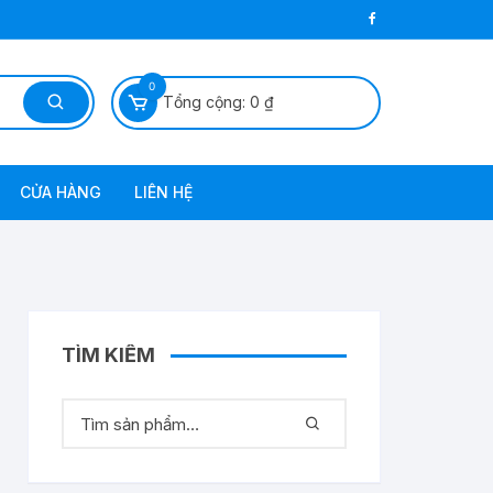
0
Tổng cộng:
0
₫
CỬA HÀNG
LIÊN HỆ
 Dầu Diezel
TÌM KIẾM