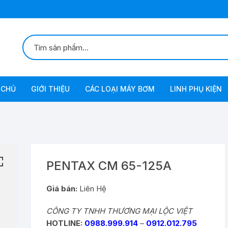
 CHỦ
GIỚI THIỆU
CÁC LOẠI MÁY BƠM
LINH PHỤ KIỆN
Bơm Chân Không
Bơm Chân Không Tự Động
Bơm Xăng-Diezel
Bơm
PENTAX CM 65-125A
Bơm Dầu Inox
Giá bán:
Liên Hệ
CÔNG TY TNHH THƯƠNG MẠI LỘC VIỆT
Bơm Lưu Lượng Lớn
HOTLINE:
0988.999.914
–
0912.012.795