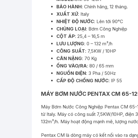
BẢO HÀNH
: Chính hãng, 12 tháng.
XUẤT XỨ
: Italy
NHIỆT ĐỘ NƯỚC
: Lên tới 90°C
CHỦNG LOẠI
: Bơm Công Nghiệp
CỘT ÁP
: 25,4 – 16,5 m
LƯU LƯỢNG
: 0 – 132 m³/h
CÔNG SUẤT
: 7,5KW / 10HP
CÂN NẶNG
: 70 Kg
ỐNG VÀO/RA
: 80 / 65 mm
NGUỒN ĐIỆN
: 3 Pha / 50Hz
CẤP ĐỘ CHỐNG NƯỚC
: IP 55
MÁY BƠM NƯỚC PENTAX CM 65-1
Máy Bơm Nước Công Nghiệp Pentax CM 65-1
từ Italy. Máy có công suất 7,5KW/10HP, điện 3ph
132m³/h. Máy hoạt động mạnh mẽ, lượng nước 
Pentax CM là dòng máy có kết nối vào ra dạng b