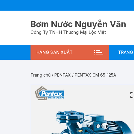
Chuyển
tới
nội
Bơm Nước Nguyễn Văn
dung
Công Ty TNHH Thương Mại Lộc Việt
HÃNG SẢN XUẤT
TRANG
Trang chủ
/
PENTAX
/ PENTAX CM 65-125A