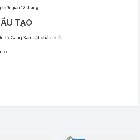
hời gian 12 tháng.
CẤU TẠO
c từ Gang Xám rất chắc chắn.
nox.