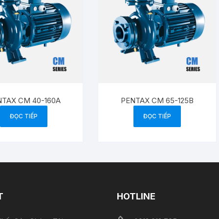
TAX CM 40-160A
PENTAX CM 65-125B
ĐỌC TIẾP
ĐỌC TIẾP
T
HOTLINE