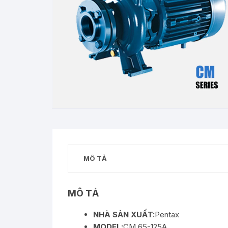
MÔ TẢ
MÔ TẢ
NHÀ SẢN XUẤT:
Pentax
MODEL:
CM 65-125A