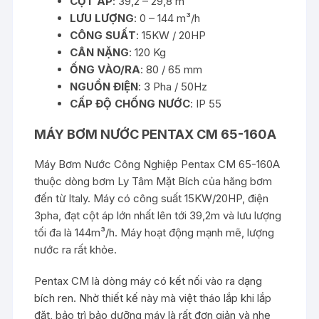
CỘT ÁP
: 39,2 – 29,8 m
LƯU LƯỢNG
: 0 – 144 m³/h
CÔNG SUẤT
: 15KW / 20HP
CÂN NẶNG
: 120 Kg
ỐNG VÀO/RA
: 80 / 65 mm
NGUỒN ĐIỆN
: 3 Pha / 50Hz
CẤP ĐỘ CHỐNG NƯỚC
: IP 55
MÁY BƠM NƯỚC PENTAX CM 65-160A
Máy Bơm Nước Công Nghiệp Pentax CM 65-160A
thuộc dòng bơm Ly Tâm Mặt Bích của hãng bơm
đến từ Italy. Máy có công suất 15KW/20HP, điện
3pha, đạt cột áp lớn nhất lên tới 39,2m và lưu lượng
tối đa là 144m³/h. Máy hoạt động mạnh mẽ, lượng
nước ra rất khỏe.
Pentax CM là dòng máy có kết nối vào ra dạng
bích ren. Nhờ thiết kế này mà việt tháo lắp khi lắp
đặt, bảo trì bảo dưỡng máy là rất đơn giản và nhẹ