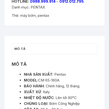
HOTLINE:
0988.999.914
–
0912.012.795
Danh mục:
PENTAX
Thẻ:
máy bơm
,
pentax
MÔ TẢ
MÔ TẢ
NHÀ SẢN XUẤT:
Pentax
MODEL:
CM 65-160A
BẢO HÀNH
: Chính hãng, 12 tháng.
XUẤT XỨ
: Italy
NHIỆT ĐỘ NƯỚC
: Lên tới 90°C
CHỦNG LOẠI
: Bơm Công Nghiệp