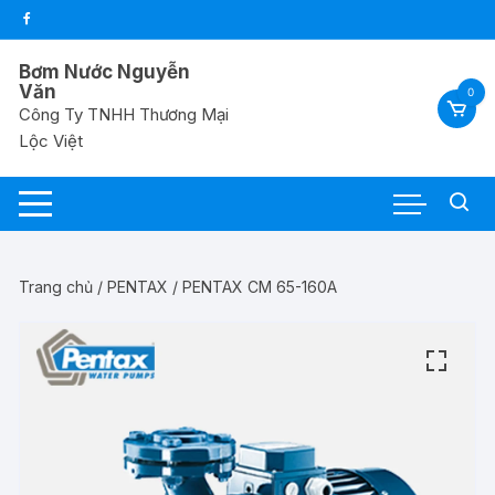
Chuyển
tới
nội
Bơm Nước Nguyễn
dung
Văn
0
Công Ty TNHH Thương Mại
Lộc Việt
Trang chủ
/
PENTAX
/ PENTAX CM 65-160A