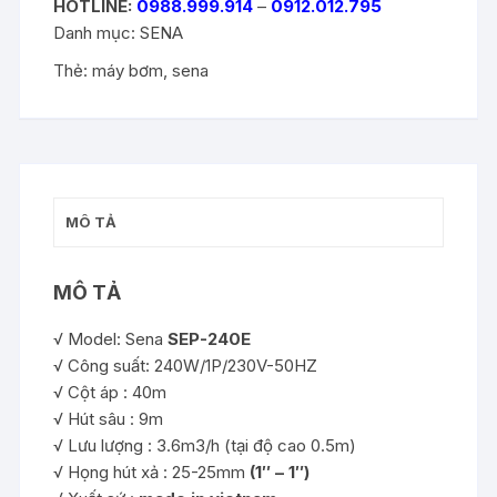
HOTLINE:
0988.999.914
–
0912.012.795
Danh mục:
SENA
Thẻ:
máy bơm
,
sena
MÔ TẢ
MÔ TẢ
√ Model: Sena
SEP-240E
√ Công suất: 240W/1P/230V-50HZ
√ Cột áp : 40m
√ Hút sâu : 9m
√ Lưu lượng : 3.6m3/h (tại độ cao 0.5m)
√ Họng hút xả : 25-25mm
(1″ – 1″)