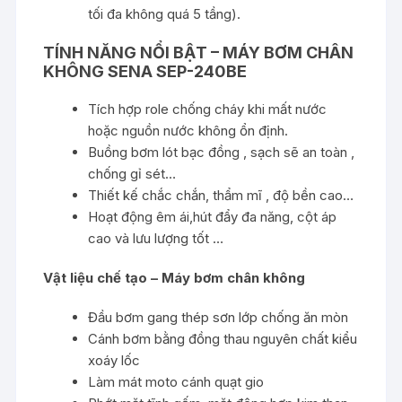
tối đa không quá 5 tầng).
TÍNH NĂNG NỔI BẬT – MÁY BƠM CHÂN
KHÔNG SENA SEP-240BE
Tích hợp role chống cháy khi mất nước
hoặc nguồn nước không ổn định.
Buồng bơm lót bạc đồng , sạch sẽ an toàn ,
chống gỉ sét…
Thiết kế chắc chắn, thẩm mĩ , độ bền cao…
Hoạt động êm ái,hút đẩy đa năng, cột áp
cao và lưu lượng tốt …
Vật liệu chế tạo – Máy bơm chân không
Đầu bơm gang thép sơn lớp chống ăn mòn
Cánh bơm bằng đồng thau nguyên chất kiểu
xoáy lốc
Làm mát moto cánh quạt gio