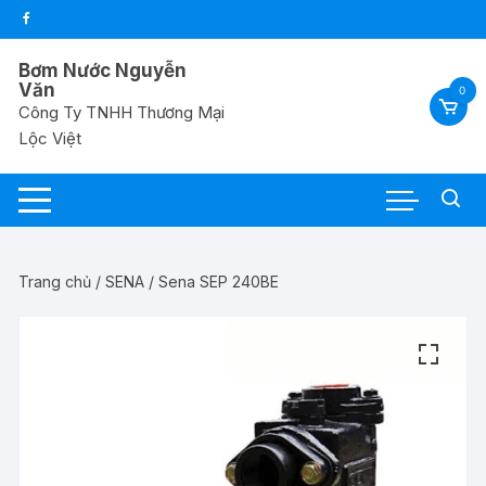
Chuyển
tới
nội
Bơm Nước Nguyễn
dung
Văn
0
Công Ty TNHH Thương Mại
Lộc Việt
Trang chủ
/
SENA
/ Sena SEP 240BE