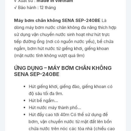
√ Xuất sứ :
made in vietnam
√ Bảo hành : 12 tháng
Máy bơm chân không SENA SEP-240BE
Là
dòng máy bơm nước chân không đa năng thích hợp
sử dụng vận chuyển nước sinh hoạt như hút trực
tiếp đường ống (nơi có nguồn nước yếu), bể chứa
ngầm, bơm hút nước từ giếng khơi, giếng khoan
(mặt nước tĩnh không vượt quá 9m)
ỨNG DỤNG – MÁY BƠM CHÂN KHÔNG
SENA SEP-240BE
Hút giếng khơi, giếng đào, giếng khoan có
độ sâu tối đa 9m.
Hút bể ngầm…
Hút nước máy thành phố…
Hút đẩy cao tới 40m Có thể sử dụng để
bơm, vận chuyển nước từ mặt đất lên bồn
chứa nước trên nóc các tòa nhà (chiều cao