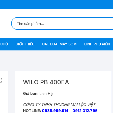
 CHỦ
GIỚI THIỆU
CÁC LOẠI MÁY BƠM
LINH PHỤ KIỆN
Bơm Chân Không
Bơm Chân Không Tự Động
Bơm Xăng-Diezel
Bơm
WILO PB 400EA
Bơm Dầu Inox
Giá bán:
Liên Hệ
CÔNG TY TNHH THƯƠNG MẠI LỘC VIỆT
Bơm Lưu Lượng Lớn
HOTLINE:
0988.999.914
–
0912.012.795