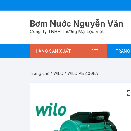
Chuyển
tới
nội
Bơm Nước Nguyễn Văn
dung
Công Ty TNHH Thương Mại Lộc Việt
HÃNG SẢN XUẤT
TRANG
Trang chủ
/
WILO
/ WILO PB 400EA