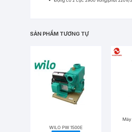
Động cơ 2 cực 2900 vòng/phút 220V
SẢN PHẨM TƯƠNG TỰ
Máy
WILO PW 1500E