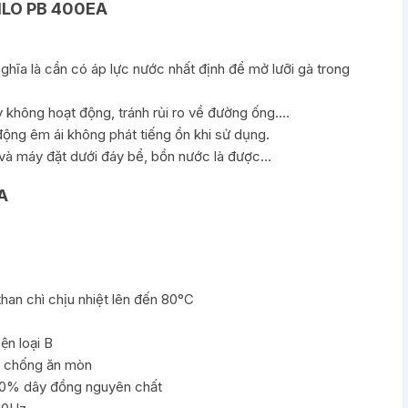
ILO PB 400EA
nghĩa là cần có áp lực nước nhất định để mở lưỡi gà trong
 không hoạt động, tránh rủi ro về đường ống.…
động êm ái không phát tiếng ồn khi sử dụng.
 và máy đặt dưới đáy bể, bồn nước là được…
A
 than chì chịu nhiệt lên đến 80°C
̣n loại B
4 chống ăn mòn
 100% dây đồng nguyên chất