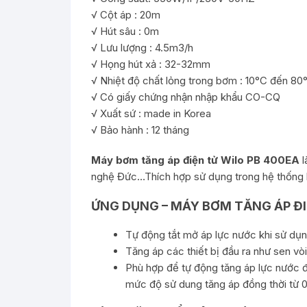
√ Cột áp : 20m
√ Hút sâu : 0m
√ Lưu lượng : 4.5m3/h
√ Họng hút xả : 32-32mm
√ Nhiệt độ chất lỏng trong bơm : 10°C đến 80
√ Có giấy chứng nhận nhập khẩu CO-CQ
√ Xuất sứ : made in Korea
√ Bảo hành : 12 tháng
Máy bơm tăng áp điện tử Wilo PB 400EA
l
nghệ Đức…Thích hợp sử dụng trong hệ thống b
ỨNG DỤNG – MÁY BƠM TĂNG ÁP ĐI
Tự động tắt mở áp lực nước khi sử dụn
Tăng áp các thiết bị đầu ra như sen vòi
Phù hợp để tự động tăng áp lực nước đ
mức độ sử dung tăng áp đồng thời từ 01