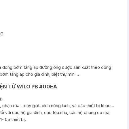
°C
à dòng bơm tăng áp đường ống được sản xuất theo công
ơm tăng áp cho gia đình, biệt thự mini…
ỆN TỬ WILO PB 400EA
g.
, chậu rửa , máy giặt, bình nóng lạnh, và các thiết bị khác…
ối với các hộ gia đình, các tòa nhà, căn hộ chung cư mà
- 05 thiết bị.