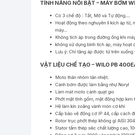
TÍNH NĂNG NỔI BẬT – MÁY BƠM W
Có 3 chế độ : Tắt, Mở và Tự động….
Hoạt động theo nghuyên lí kích áp từ, 
máy…
Không tích áp trong đường ống khi máy
không sử dụng bình tích áp, máy hoạt 
Lưu ý: Chỉ tăng áp được từ trên xuống
VẬT LIỆU CHẾ TẠO – WILO PB 400E
Moto thân nhôm tản nhiệt.
Cánh bơm được làm bằng nhự Noryl
Làm mát moto cánh quạt gio
Phớt mặt tĩnh gốm, mặt động hợp kim
Hệ làm kín zoăng vành mòn cơ khí
Cấp bảo vệ động cơ IP 44, cấp cách điê
Rotor trục phớt thép không gỉ AISI 30
Stator tấm thép silic chất lượng cao,