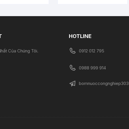
T
HOTLINE
hất Của Chúng Tôi.
0912 012 795
0988 999 914
bomnuoccongnghiep303