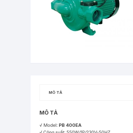
MÔ TẢ
MÔ TẢ
√ Model:
PB 400EA
√ Công suất: 550W/1P/230V-50HZ