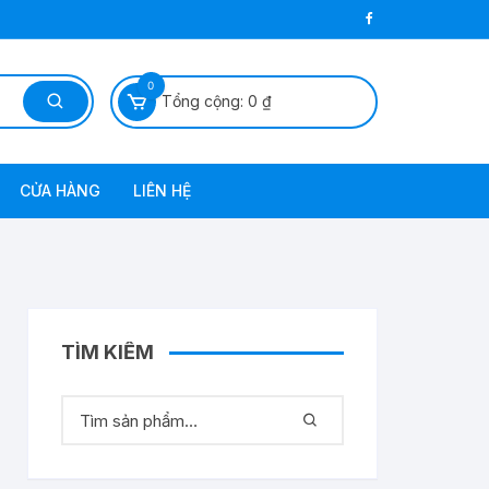
0
Tổng cộng:
0
₫
CỬA HÀNG
LIÊN HỆ
 Dầu Diezel
TÌM KIẾM