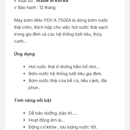
√ Xuất sứ :
made in Korea
√ Bảo hành : 12 tháng
Máy bơm Wilo PDV A 750EA là dòng bơm nước
thải chìm, thích hợp cho việc hút nước thải sạch
trong gia đình và các hệ thống tưới tiêu, thủy
canh…
Ứng dụng
Hút nước thải ở những hầm hố nhỏ…
Bơm nước hệ thống tưới tiêu gia đình.
Bơm nước thải của bể cá, tiểu cảnh, đài
phun..
Tính năng nổi bật
Dễ bảo dưỡng ,bảo trì.….
Hoạt động êm ái…
Động cơ khỏe , lưu lượng nước tốt.