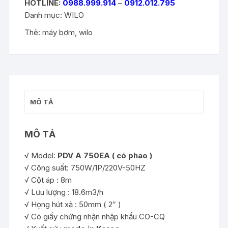
HOTLINE:
0988.999.914
–
0912.012.795
Danh mục:
WILO
Thẻ:
máy bơm
,
wilo
MÔ TẢ
MÔ TẢ
√ Model:
PDV A 750EA ( có phao )
√ Công suất: 750W/1P/220V-50HZ
√ Cột áp : 8m
√ Lưu lượng : 18.6m3/h
√ Họng hút xả : 50mm ( 2″ )
√ Có giấy chứng nhận nhập khẩu CO-CQ