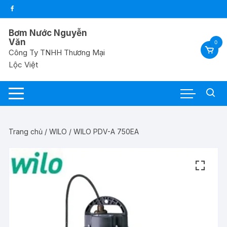
Chuyển
tới
nội
Bơm Nước Nguyễn
dung
Văn
0
Công Ty TNHH Thương Mại
Lộc Việt
Trang chủ
/
WILO
/ WILO PDV-A 750EA