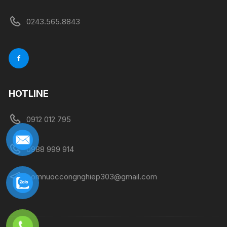
0243.565.8843
HOTLINE
0912 012 795
0988 999 914
bomnuoccongnghiep303@gmail.com