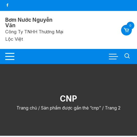
Chuyển
tới
nội
Bơm Nước Nguyễn
dung
Văn
0
Công Ty TNHH Thương Mại
Lộc Việt
CNP
Trang chủ
/
Sản phẩm được gắn thẻ “cnp”
/ Trang 2