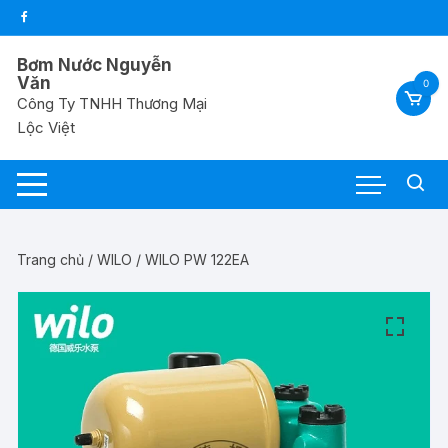
Chuyển
tới
nội
Bơm Nước Nguyễn
dung
Văn
0
Công Ty TNHH Thương Mại
Lộc Việt
Trang chủ
/
WILO
/ WILO PW 122EA