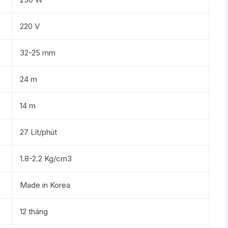
220 V
32-25 mm
24 m
14 m
27 Lít/phút
1.8-2.2 Kg/cm3
Made in Korea
12 tháng