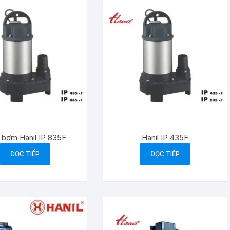
bơm Hanil IP 835F
Hanil IP 435F
ĐỌC TIẾP
ĐỌC TIẾP