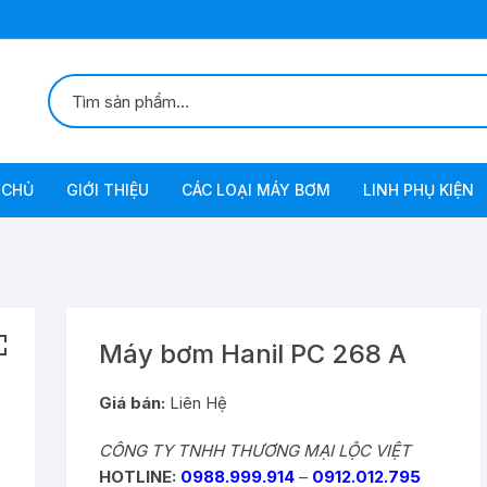
 CHỦ
GIỚI THIỆU
CÁC LOẠI MÁY BƠM
LINH PHỤ KIỆN
Bơm Chân Không
Bơm Chân Không Tự Động
Bơm Xăng-Diezel
Bơm
Máy bơm Hanil PC 268 A
Bơm Dầu Inox
Giá bán:
Liên Hệ
CÔNG TY TNHH THƯƠNG MẠI LỘC VIỆT
Bơm Lưu Lượng Lớn
HOTLINE:
0988.999.914
–
0912.012.795