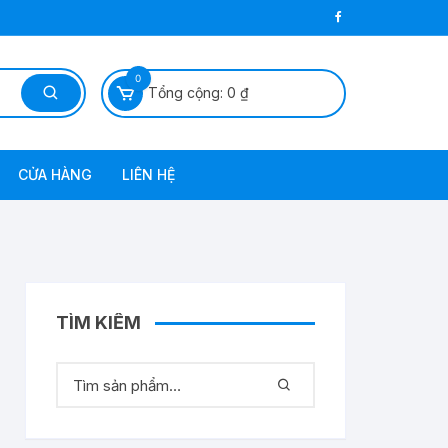
0
Tổng cộng:
0
₫
CỬA HÀNG
LIÊN HỆ
 Dầu Diezel
TÌM KIẾM