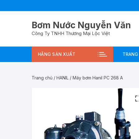
Chuyển
tới
nội
Bơm Nước Nguyễn Văn
dung
Công Ty TNHH Thương Mại Lộc Việt
HÃNG SẢN XUẤT
TRANG
Trang chủ
/
HANIL
/ Máy bơm Hanil PC 268 A