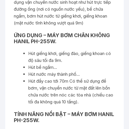
dụng vận chuyển nước sinh hoạt như hút trực tiếp
đường ống (nơi có nguồn nước yếu), bể chứa
ngầm, bơm hút nước từ giếng khơi, giếng khoan
(mặt nước tĩnh không vượt quá 9m)
ỨNG DỤNG – MÁY BƠM CHÂN KHÔNG
HANIL PH-255W.
Hút giếng khơi, giếng đào, giếng khoan có
độ sâu tối đa 9m.
Hút bể ngầm…
Hút nước máy thành phố…
Hút đẩy cao tới 70m Có thể sử dụng để
bơm, vận chuyển nước từ mặt đất lên bồn
chứa nước trên nóc các tòa nhà (chiều cao
tối đa không quá 10 tầng).
TÍNH NĂNG NỔI BẬT – MÁY BƠM HANIL
PH-255W.