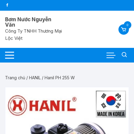
Chuyển
tới
nội
Bơm Nước Nguyễn
dung
Văn
0
Công Ty TNHH Thương Mại
Lộc Việt
Trang chủ
/
HANIL
/ Hanil PH 255 W