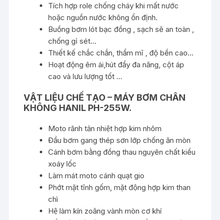
Tích hợp role chống cháy khi mất nước
hoặc nguồn nước không ổn định.
Buồng bơm lót bạc đồng , sạch sẽ an toàn ,
chống gỉ sét…
Thiết kế chắc chắn, thẩm mĩ , độ bền cao…
Hoạt động êm ái,hút đẩy đa năng, cột áp
cao và lưu lượng tốt …
VẬT LIỆU CHẾ TẠO –
MÁY BƠM CHÂN
KHÔNG HANIL PH-255W.
Moto rãnh tản nhiệt hợp kim nhôm
Đầu bơm gang thép sơn lớp chống ăn mòn
Cánh bơm bằng đồng thau nguyên chất kiểu
xoáy lốc
Làm mát moto cánh quạt gio
Phớt mặt tĩnh gốm, mặt động hợp kim than
chì
Hệ làm kín zoăng vành mòn cơ khí