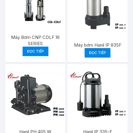
Máy Bơm CNP CDLF 16
SERIES
Máy bơm Hanil IP 835F
ĐỌC TIẾP
ĐỌC TIẾP
Hanil PH 405 W
Hanil IP 335-F