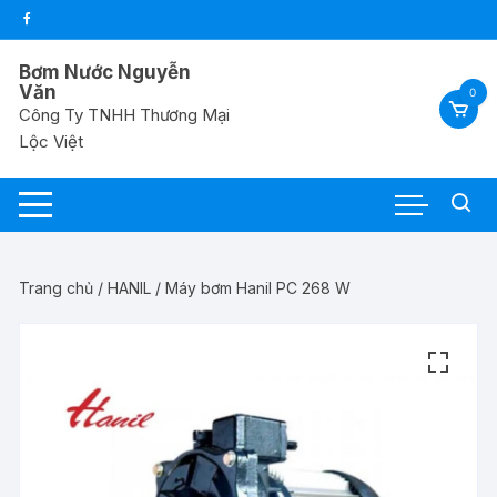
Chuyển
tới
nội
Bơm Nước Nguyễn
dung
Văn
0
Công Ty TNHH Thương Mại
Lộc Việt
Trang chủ
/
HANIL
/ Máy bơm Hanil PC 268 W