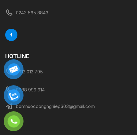
0243.565.8843
HOTLINE
0912 012 795
0988 999 914
bomnuoccongnghiep303@gmail.com