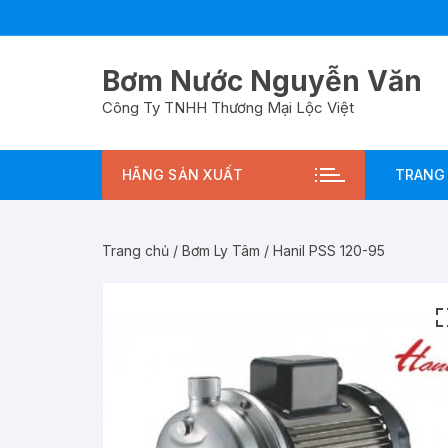
Chuyển
tới
nội
Bơm Nước Nguyễn Văn
dung
Công Ty TNHH Thương Mại Lộc Việt
HÃNG SẢN XUẤT
TRANG
Trang chủ
/
Bơm Ly Tâm
/ Hanil PSS 120-95