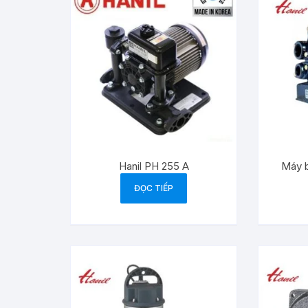
Hanil PH 255 A
Máy 
ĐỌC TIẾP