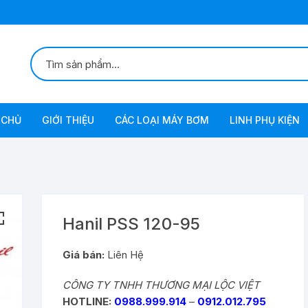
 CHỦ
GIỚI THIỆU
CÁC LOẠI MÁY BƠM
LINH PHỤ KIỆN
Bơm Chân Không
Bơm Chân Không Tự Động
Bơm Xăng-Diezel
Bơm
Hanil PSS 120-95
Bơm Dầu Inox
Giá bán:
Liên Hệ
CÔNG TY TNHH THƯƠNG MẠI LỘC VIỆT
Bơm Lưu Lượng Lớn
HOTLINE:
0988.999.914
–
0912.012.795