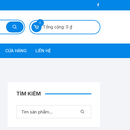
0
Tổng cộng:
0
₫
CỬA HÀNG
LIÊN HỆ
 Dầu Diezel
TÌM KIẾM